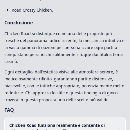
Road Crossy Chicken.
Conclusione
Chicken Road si distingue come una delle proposte più
fresche del panorama ludico recente; la meccanica intuitiva e
la vasta gamma di opzioni per personalizzare ogni partita
conquistano persino chi solitamente rifugge dai titoli a tema
casinò.
Ogni dettaglio, dall'estetica visiva alle atmosfere sonore, è
meticolosamente rifinito, garantendo partite distensive,
piacevoli e, con le tattiche appropriate, potenzialmente molto
redditizie. Chi apprezza lo stile o questa tipologia di gioco
troverà in questa proposta una delle scelte più valide.
FAQ
Chicken Road funziona realmente e consente di