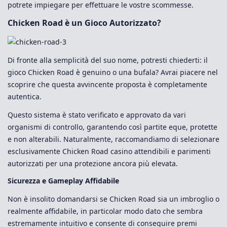
potrete impiegare per effettuare le vostre scommesse.
Chicken Road è un Gioco Autorizzato?
Di fronte alla semplicità del suo nome, potresti chiederti: il
gioco Chicken Road è genuino o una bufala? Avrai piacere nel
scoprire che questa avvincente proposta è completamente
autentica.
Questo sistema è stato verificato e approvato da vari
organismi di controllo, garantendo così partite eque, protette
e non alterabili. Naturalmente, raccomandiamo di selezionare
esclusivamente Chicken Road casino attendibili e parimenti
autorizzati per una protezione ancora più elevata.
Sicurezza e Gameplay Affidabile
Non è insolito domandarsi se Chicken Road sia un imbroglio o
realmente affidabile, in particolar modo dato che sembra
estremamente intuitivo e consente di conseguire premi