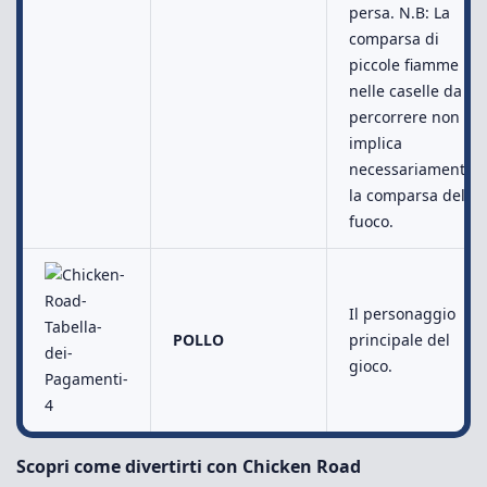
persa. N.B: La
comparsa di
piccole fiamme
nelle caselle da
percorrere non
implica
necessariamente
la comparsa del
fuoco.
Il personaggio
POLLO
principale del
gioco.
Scopri come divertirti con Chicken Road