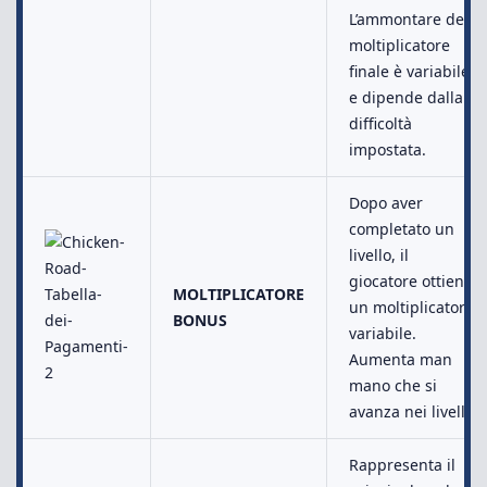
L’ammontare del
moltiplicatore
finale è variabile
e dipende dalla
difficoltà
impostata.
Dopo aver
completato un
livello, il
giocatore ottiene
MOLTIPLICATORE
un moltiplicatore
BONUS
variabile.
Aumenta man
mano che si
avanza nei livelli.
Rappresenta il