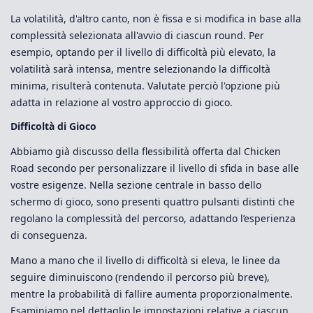
La volatilità, d'altro canto, non è fissa e si modifica in base alla
complessità selezionata all'avvio di ciascun round. Per
esempio, optando per il livello di difficoltà più elevato, la
volatilità sarà intensa, mentre selezionando la difficoltà
minima, risulterà contenuta. Valutate perciò l'opzione più
adatta in relazione al vostro approccio di gioco.
Difficoltà di Gioco
Abbiamo già discusso della flessibilità offerta dal Chicken
Road secondo per personalizzare il livello di sfida in base alle
vostre esigenze. Nella sezione centrale in basso dello
schermo di gioco, sono presenti quattro pulsanti distinti che
regolano la complessità del percorso, adattando l’esperienza
di conseguenza.
Mano a mano che il livello di difficoltà si eleva, le linee da
seguire diminuiscono (rendendo il percorso più breve),
mentre la probabilità di fallire aumenta proporzionalmente.
Esaminiamo nel dettaglio le impostazioni relative a ciascun