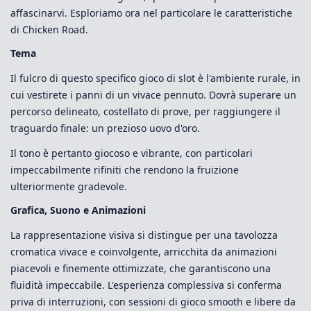
affascinarvi. Esploriamo ora nel particolare le caratteristiche
di Chicken Road.
Tema
Il fulcro di questo specifico gioco di slot è l'ambiente rurale, in
cui vestirete i panni di un vivace pennuto. Dovrà superare un
percorso delineato, costellato di prove, per raggiungere il
traguardo finale: un prezioso uovo d'oro.
Il tono è pertanto giocoso e vibrante, con particolari
impeccabilmente rifiniti che rendono la fruizione
ulteriormente gradevole.
Grafica, Suono e Animazioni
La rappresentazione visiva si distingue per una tavolozza
cromatica vivace e coinvolgente, arricchita da animazioni
piacevoli e finemente ottimizzate, che garantiscono una
fluidità impeccabile. L'esperienza complessiva si conferma
priva di interruzioni, con sessioni di gioco smooth e libere da