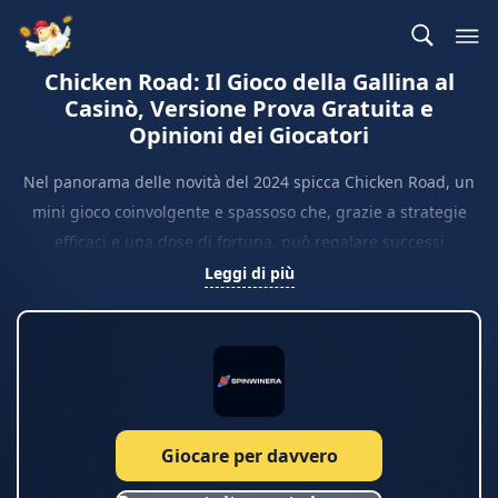
Chicken Road: Il Gioco della Gallina al
Casinò, Versione Prova Gratuita e
Opinioni dei Giocatori
Nel panorama delle novità del 2024 spicca Chicken Road, un
mini gioco coinvolgente e spassoso che, grazie a strategie
efficaci e una dose di fortuna, può regalare successi
sorprendenti. Esplora tutte le informazioni essenziali su
Leggi di più
questo appassionante titolo grazie a questa utile guida
dettagliata.
Giocare per davvero