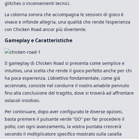
glitches o inconvenienti tecnici.
La colonna sonora che accompagna le sessioni di gioco è
vivace e infonde allegria, una qualità che rende l'esperienza
con Chicken Road ancor più divertente.
Gameplay e Caratteristiche
Il gameplay di Chicken Road si presenta come semplice e
intuitivo, una scelta che rende il gioco perfetto anche per chi
ha poca esperienza. L'obiettivo fondamentale, come già
accennato, consiste nel condurre il nostro amabile pennuto
fino alla conclusione del tragitto, dove si troverà ad affrontare
ostacoli insidiosi.
Per continuare, dopo aver configurato le diverse opzioni,
basta premere il pulsante verde “GO” per far procedere il
pollo; con ogni avanzamento, la vostra puntata crescerà
secondo il moltiplicatore specifico mostrato sulla casella