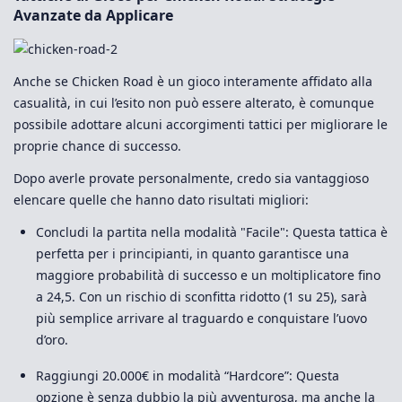
Avanzate da Applicare
Anche se Chicken Road è un gioco interamente affidato alla
casualità, in cui l’esito non può essere alterato, è comunque
possibile adottare alcuni accorgimenti tattici per migliorare le
proprie chance di successo.
Dopo averle provate personalmente, credo sia vantaggioso
elencare quelle che hanno dato risultati migliori:
Concludi la partita nella modalità "Facile": Questa tattica è
perfetta per i principianti, in quanto garantisce una
maggiore probabilità di successo e un moltiplicatore fino
a 24,5. Con un rischio di sconfitta ridotto (1 su 25), sarà
più semplice arrivare al traguardo e conquistare l’uovo
d’oro.
Raggiungi 20.000€ in modalità “Hardcore”: Questa
opzione è senza dubbio la più avventurosa, ma anche la