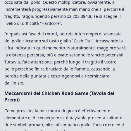
occupata dal pollo. Questo moltiplicatore, ovviamente, si
incrementerà progressivamente man mano che si percorre il
tragitto, raggiungendo persino x3,203,384.8, se si sceglie il
livello di difficoltà “Hardcore”.
In qualsiasi fase del round, potrete interrompere l'avanzata
del pollo cliccando sul tasto giallo "Cash Out", incassando la
cifra indicata in quel momento. Naturalmente, maggiore sarà
la distanza percorsa, più elevate saranno le vincite potenziali.
Tuttavia, fate attenzione, perché lungo il tragitto il vostro
pollo potrebbe finire bruciato dalle fiamme, causando la
perdita della puntata e costringendovi a ricominciare
dall'inizio.
Meccanismi del Chicken Road Game (Tavola dei
Premi)
Come previsto, la meccanica di gioco è effettivamente
elementare e, di conseguenza, il paytable presenta soltanto
due simboli primari, oltre al simpatico pollo: l’uovo d’oro ed il