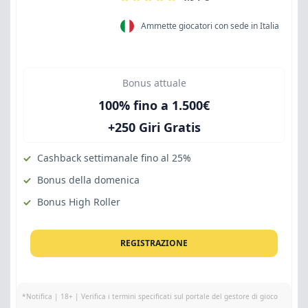
Ammette giocatori con sede in Italia
Bonus attuale
100% fino a 1.500€
+250 Giri Gratis
Cashback settimanale fino al 25%
Bonus della domenica
Bonus High Roller
REGISTRAZIONE
*Notifica | 18+ | Verifica i termini specificati sul portale del gestore di gioco